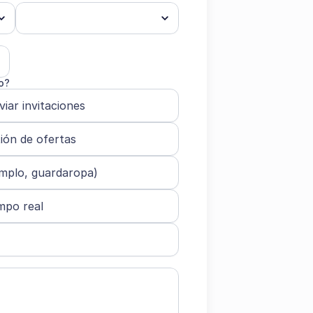
o?
iar invitaciones
ión de ofertas
emplo, guardaropa)
empo real